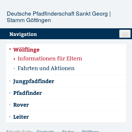
Deutsche Pfadfinderschaft Sankt Georg |
Stamm Göttingen
Navigation
Unser Stamm
Wölflinge
Informationen für Eltern
Stufen
Fahrten und Aktionen
Aktionen
Jungpfadfinder
Termine
Pfadfinder
Rover
Infopool
Leiter
Kontakt
Aktuelle Seite:
Startseite
Stufen
Wölflinge