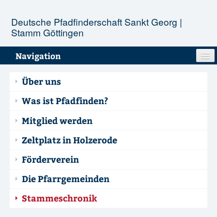
Deutsche Pfadfinderschaft Sankt Georg |
Stamm Göttingen
Navigation
Unser Stamm
Über uns
Stufen
Was ist Pfadfinden?
Mitglied werden
Aktionen
Zeltplatz in Holzerode
Termine
Förderverein
Infopool
Die Pfarrgemeinden
Kontakt
Stammeschronik