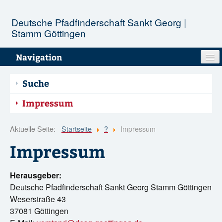
Deutsche Pfadfinderschaft Sankt Georg |
Stamm Göttingen
Navigation
Unser Stamm
Suche
Stufen
Impressum
Aktionen
Aktuelle Seite:
Startseite
?
Impressum
Impressum
Termine
Herausgeber:
Infopool
Deutsche Pfadfinderschaft Sankt Georg Stamm Göttingen
Weserstraße 43
Kontakt
37081 Göttingen