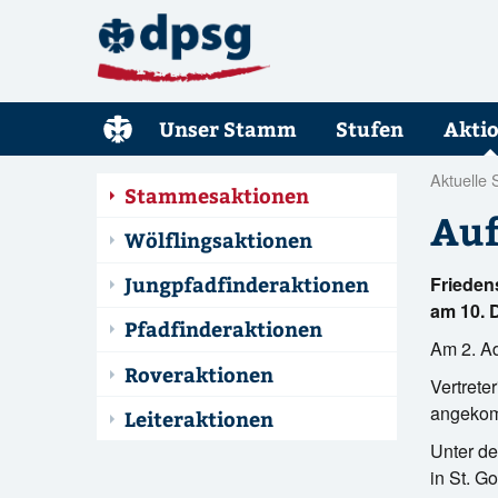
Unser Stamm
Stufen
Akti
Aktuelle 
Stammesaktionen
Auf
Wölflingsaktionen
Jungpfadfinderaktionen
Friedens
am 10. 
Pfadfinderaktionen
Am 2. Ad
Roveraktionen
Vertrete
angekom
Leiteraktionen
Unter de
in St. G