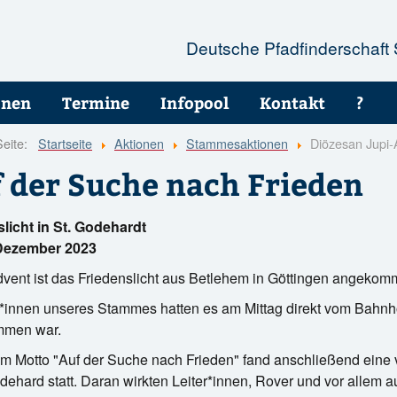
Deutsche Pfadfinderschaft
onen
Termine
Infopool
Kontakt
?
Seite:
Startseite
Aktionen
Stammesaktionen
Diözesan Jupi-
 der Suche nach Frieden
licht in St. Godehardt
Dezember 2023
vent ist das Friedenslicht aus Betlehem in Göttingen angekom
r*innen unseres Stammes hatten es am Mittag direkt vom Bahnho
men war.
m Motto "Auf der Suche nach Frieden" fand anschließend eine
odehard statt. Daran wirkten Leiter*innen, Rover und vor allem a