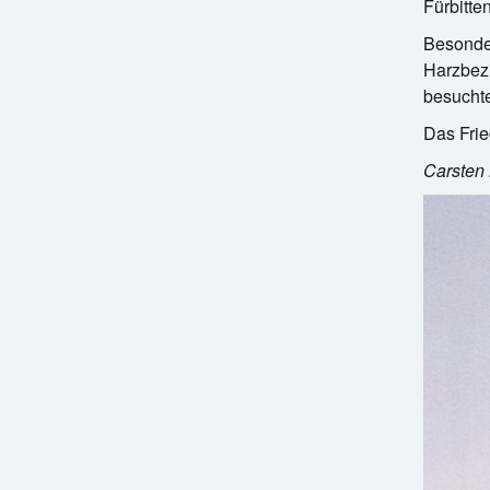
Fürbitte
Besonder
Harzbez
besucht
Das Frie
Carsten