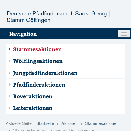
Deutsche Pfadfinderschaft Sankt Georg |
Stamm Göttingen
Navigation
Unser Stamm
Stammesaktionen
Stufen
Wölflingsaktionen
Jungpfadfinderaktionen
Aktionen
Pfadfinderaktionen
Termine
Roveraktionen
Infopool
Leiteraktionen
Kontakt
Aktuelle Seite:
Startseite
Aktionen
Stammesaktionen
Stammeslager an Himmelfahrt in Holzerode